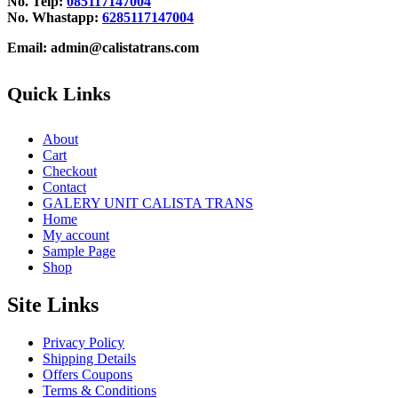
No. Telp:
085117147004
No. Whastapp:
6285117147004
Email: admin@calistatrans.com
Quick Links
About
Cart
Checkout
Contact
GALERY UNIT CALISTA TRANS
Home
My account
Sample Page
Shop
Site Links
Privacy Policy
Shipping Details
Offers Coupons
Terms & Conditions