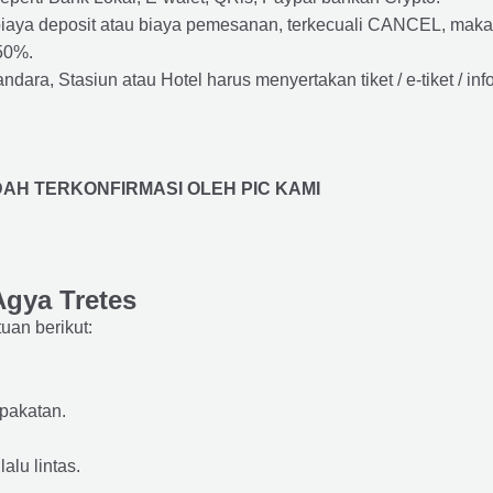
biaya deposit atau biaya pemesanan, terkecuali CANCEL, mak
50%.
ara, Stasiun atau Hotel harus menyertakan tiket / e-tiket / inf
AH TERKONFIRMASI OLEH PIC KAMI
Agya Tretes
an berikut:
epakatan.
alu lintas.