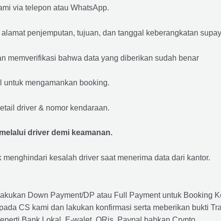
mi via telepon atau WhatsApp.
, alamat penjemputan, tujuan, dan tanggal keberangkatan sup
n memverifikasi bahwa data yang diberikan sudah benar
l untuk mengamankan booking.
tail driver & nomor kendaraan.
elalui driver demi keamanan.
uk menghindari kesalah driver saat menerima data dari kantor.
akukan Down Payment/DP atau Full Payment untuk Booking K
ada CS kami dan lakukan konfirmasi serta meberikan bukti Tra
perti Bank Lokal, E-walet, QRis, Paypal bahkan Crypto.