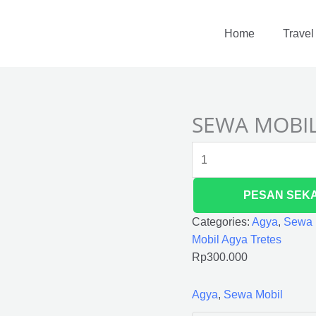
SEWA
MOBIL
Home
Travel
AGYA
TRETES
quantity
SEWA MOBIL
PESAN SEK
Categories:
Agya
,
Sewa 
Mobil Agya Tretes
Rp
300.000
Agya
,
Sewa Mobil