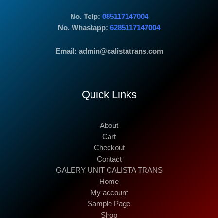
No. Telp:
085117147004
No. Whastapp:
6285117147004
Email: admin@calistatrans.com
Quick Links
About
Cart
Checkout
Contact
GALERY UNIT CALISTA TRANS
Home
My account
Sample Page
Shop