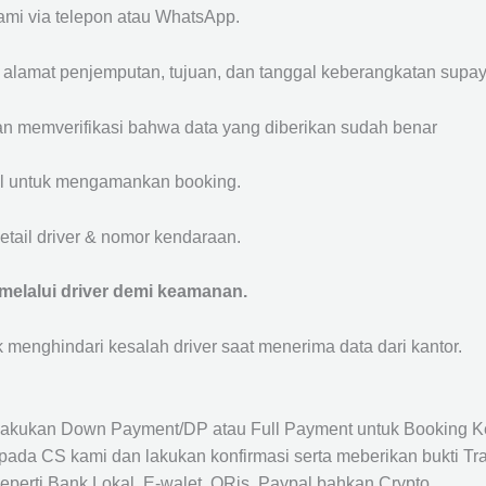
mi via telepon atau WhatsApp.
, alamat penjemputan, tujuan, dan tanggal keberangkatan sup
n memverifikasi bahwa data yang diberikan sudah benar
l untuk mengamankan booking.
tail driver & nomor kendaraan.
elalui driver demi keamanan.
uk menghindari kesalah driver saat menerima data dari kantor.
akukan Down Payment/DP atau Full Payment untuk Booking K
ada CS kami dan lakukan konfirmasi serta meberikan bukti Tra
perti Bank Lokal, E-walet, QRis, Paypal bahkan Crypto.