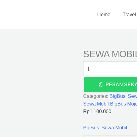
SEWA
MOBIL
Home
Travel
BIGBUS
MOJOKERTO
quantity
SEWA MOBI
PESAN SEK
Categories:
BigBus
,
Sew
Sewa Mobil BigBus Mojo
Rp
1.100.000
BigBus
,
Sewa Mobil