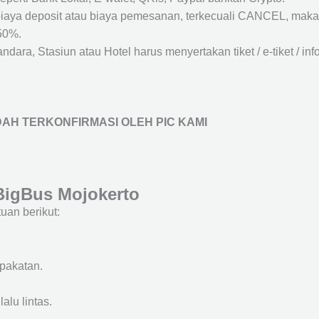
biaya deposit atau biaya pemesanan, terkecuali CANCEL, mak
50%.
ara, Stasiun atau Hotel harus menyertakan tiket / e-tiket / inf
AH TERKONFIRMASI OLEH PIC KAMI
BigBus Mojokerto
an berikut:
epakatan.
alu lintas.