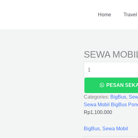
SEWA
MOBIL
Home
Travel
BIGBUS
PONOROGO
quantity
SEWA MOBI
PESAN SEK
Categories:
BigBus
,
Sew
Sewa Mobil BigBus Pon
Rp
1.100.000
BigBus
,
Sewa Mobil