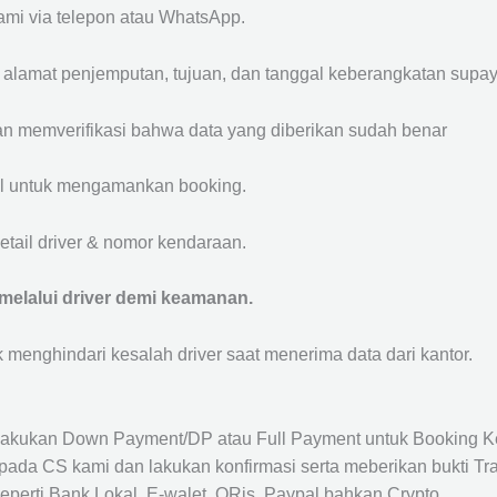
mi via telepon atau WhatsApp.
, alamat penjemputan, tujuan, dan tanggal keberangkatan sup
n memverifikasi bahwa data yang diberikan sudah benar
l untuk mengamankan booking.
tail driver & nomor kendaraan.
elalui driver demi keamanan.
uk menghindari kesalah driver saat menerima data dari kantor.
akukan Down Payment/DP atau Full Payment untuk Booking K
ada CS kami dan lakukan konfirmasi serta meberikan bukti Tra
perti Bank Lokal, E-walet, QRis, Paypal bahkan Crypto.