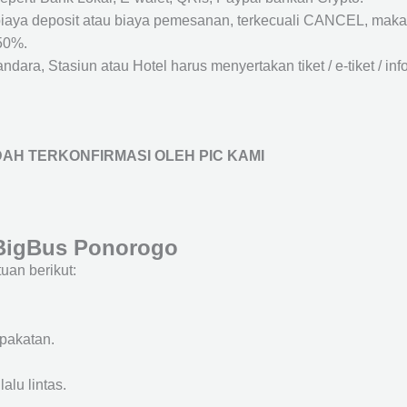
biaya deposit atau biaya pemesanan, terkecuali CANCEL, mak
50%.
ara, Stasiun atau Hotel harus menyertakan tiket / e-tiket / inf
AH TERKONFIRMASI OLEH PIC KAMI
 BigBus Ponorogo
an berikut:
epakatan.
alu lintas.