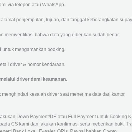
mi via telepon atau WhatsApp.
, alamat penjemputan, tujuan, dan tanggal keberangkatan sup
n memverifikasi bahwa data yang diberikan sudah benar
l untuk mengamankan booking.
tail driver & nomor kendaraan.
elalui driver demi keamanan.
uk menghindari kesalah driver saat menerima data dari kantor.
akukan Down Payment/DP atau Full Payment untuk Booking K
ada CS kami dan lakukan konfirmasi serta meberikan bukti Tra
perti Bank Lokal, E-walet, QRis, Paypal bahkan Crypto.