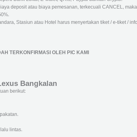
biaya deposit atau biaya pemesanan, terkecuali CANCEL, mak
50%.
ara, Stasiun atau Hotel harus menyertakan tiket / e-tiket / inf
AH TERKONFIRMASI OLEH PIC KAMI
Lexus Bangkalan
an berikut:
epakatan.
alu lintas.