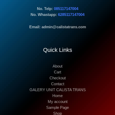
No. Telp:
085117147004
No. Whastapp:
6285117147004
Email: admin@calistatrans.com
Quick Links
About
Cart
Checkout
Contact
GALERY UNIT CALISTA TRANS
Home
My account
Sample Page
Shop