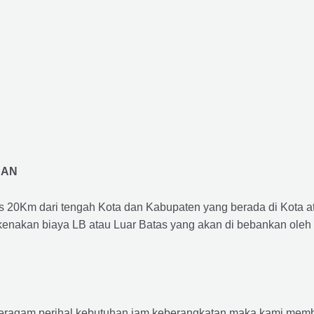
RAN
us 20Km dari tengah Kota dan Kabupaten yang berada di Kota 
ikenakan biaya LB atau Luar Batas yang akan di bebankan oleh
agam perihal kebutuhan jam keberangkatan maka kami membu