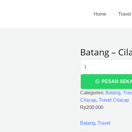
Batang
-
Home
Travel
Cilacap
quantity
Batang – Cil
PESAN SEK
Categories:
Batang
,
Trav
Cilacap
,
Travel Cilacap
Rp
200.000
Batang
,
Travel