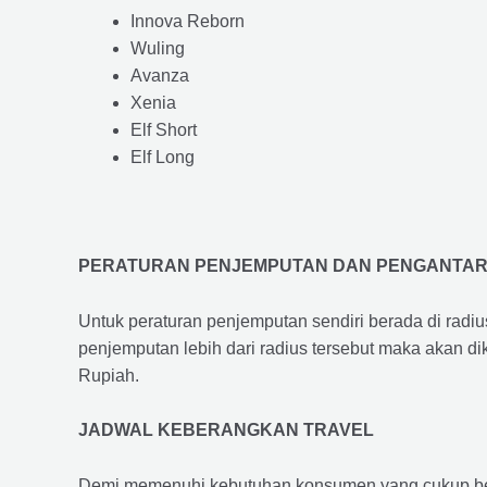
Innova Reborn
Wuling
Avanza
Xenia
Elf Short
Elf Long
PERATURAN PENJEMPUTAN DAN PENGANTA
Untuk peraturan penjemputan sendiri berada di radi
penjemputan lebih dari radius tersebut maka akan d
Rupiah.
JADWAL KEBERANGKAN TRAVEL
Demi memenuhi kebutuhan konsumen yang cukup ber