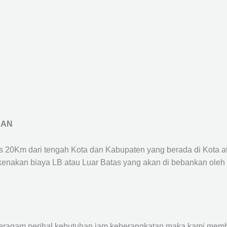
RAN
us 20Km dari tengah Kota dan Kabupaten yang berada di Kota 
ikenakan biaya LB atau Luar Batas yang akan di bebankan oleh
agam perihal kebutuhan jam keberangkatan maka kami membu