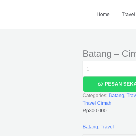
Batang
-
Home
Travel
Cimahi
quantity
Batang – Ci
PESAN SEK
Categories:
Batang
,
Trav
Travel Cimahi
Rp
300.000
Batang
,
Travel