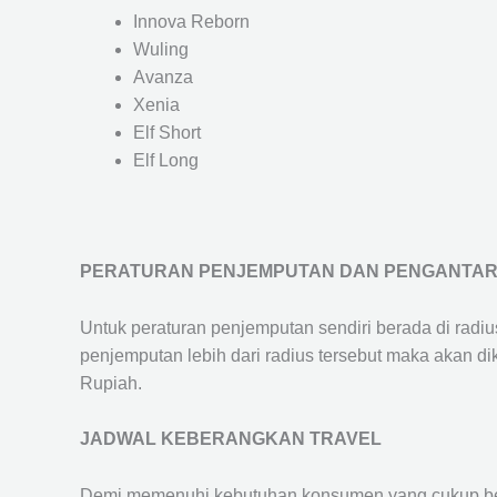
Innova Reborn
Wuling
Avanza
Xenia
Elf Short
Elf Long
PERATURAN PENJEMPUTAN DAN PENGANTA
Untuk peraturan penjemputan sendiri berada di radi
penjemputan lebih dari radius tersebut maka akan d
Rupiah.
JADWAL KEBERANGKAN TRAVEL
Demi memenuhi kebutuhan konsumen yang cukup ber