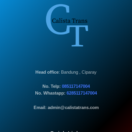
Head office
: Bandung , Ciparay
No. Telp:
085117147004
No. Whastapp:
6285117147004
Email: admin@calistatrans.com