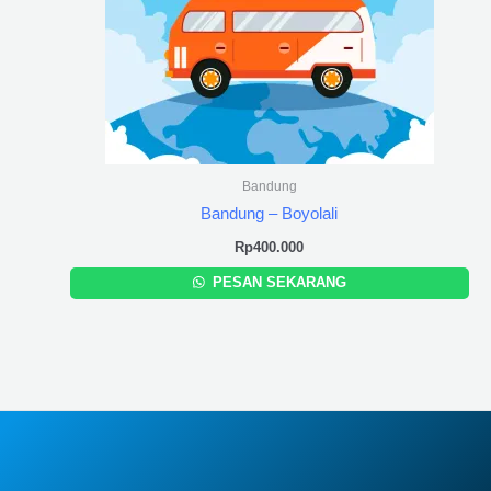
Bandung
Bandung – Boyolali
Rp
400.000
PESAN SEKARANG