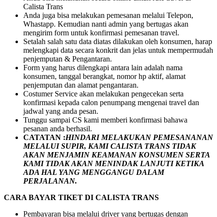
Calista Trans
Anda juga bisa melakukan pemesanan melalui Telepon,
Whastapp. Kemudian nanti admin yang bertugas akan
mengirim form untuk konfirmasi pemesanan travel.
Setalah salah satu data diatas dilakukan oleh konsumen, harap
melengkapi data secara konkrit dan jelas untuk mempermudah
penjemputan & Pengantaran.
Form yang harus dilengkapi antara lain adalah nama
konsumen, tanggal berangkat, nomor hp aktif, alamat
penjemputan dan alamat pengantaran.
Costumer Service akan melakukan pengecekan serta
konfirmasi kepada calon penumpang mengenai travel dan
jadwal yang anda pesan.
Tunggu sampai CS kami memberi konfirmasi bahawa
pesanan anda berhasil.
CATATAN :
HINDARI MELAKUKAN PEMESANANAN
MELALUI SUPIR, KAMI
CALISTA TRANS
TIDAK
AKAN MENJAMIN
KEAMANAN KONSUMEN SERTA
KAMI TIDAK AKAN MENINDAK LANJUTI KETIKA
ADA HAL YANG MENGGANGU DALAM
PERJALANAN
.
CARA BAYAR TIKET DI
CALISTA TRANS
Pembayaran bisa melalui driver yang bertugas dengan