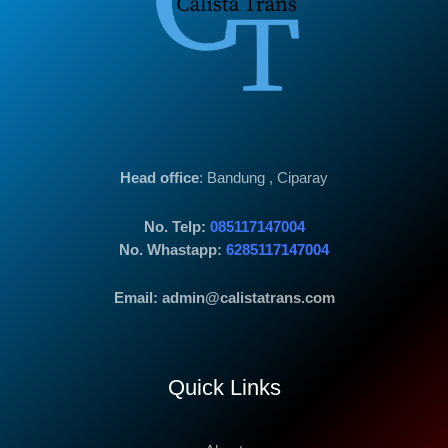
Head office
: Bandung , Ciparay
No. Telp:
085117147004
No. Whastapp:
6285117147004
Email: admin@calistatrans.com
Quick Links