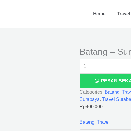
Batang
-
Home
Travel
Surabaya
quantity
Batang – Su
PESAN SEK
Categories:
Batang
,
Trav
Surabaya
,
Travel Surab
Rp
400.000
Batang
,
Travel