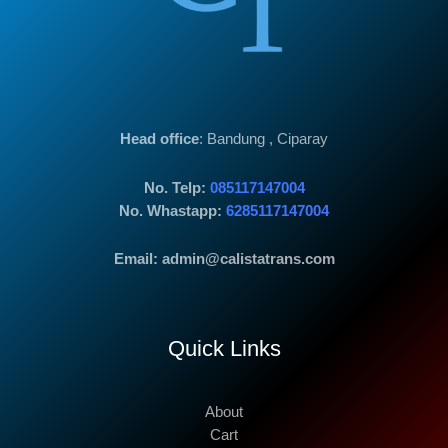
Head office
: Bandung , Ciparay
No. Telp:
085117147004
No. Whastapp:
6285117147004
Email: admin@calistatrans.com
Quick Links
About
Cart