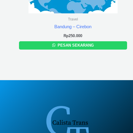
Travel
Bandung – Cirebon
Rp
250.000
PESAN SEKARANG