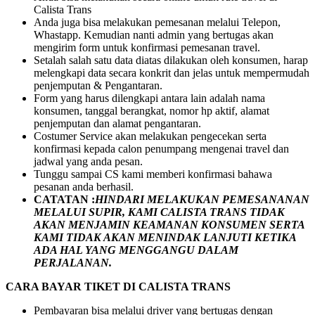
Calista Trans
Anda juga bisa melakukan pemesanan melalui Telepon,
Whastapp. Kemudian nanti admin yang bertugas akan
mengirim form untuk konfirmasi pemesanan travel.
Setalah salah satu data diatas dilakukan oleh konsumen, harap
melengkapi data secara konkrit dan jelas untuk mempermudah
penjemputan & Pengantaran.
Form yang harus dilengkapi antara lain adalah nama
konsumen, tanggal berangkat, nomor hp aktif, alamat
penjemputan dan alamat pengantaran.
Costumer Service akan melakukan pengecekan serta
konfirmasi kepada calon penumpang mengenai travel dan
jadwal yang anda pesan.
Tunggu sampai CS kami memberi konfirmasi bahawa
pesanan anda berhasil.
CATATAN :
HINDARI MELAKUKAN PEMESANANAN
MELALUI SUPIR, KAMI
CALISTA TRANS
TIDAK
AKAN MENJAMIN
KEAMANAN KONSUMEN SERTA
KAMI TIDAK AKAN MENINDAK LANJUTI KETIKA
ADA HAL YANG MENGGANGU DALAM
PERJALANAN
.
CARA BAYAR TIKET DI
CALISTA TRANS
Pembayaran bisa melalui driver yang bertugas dengan