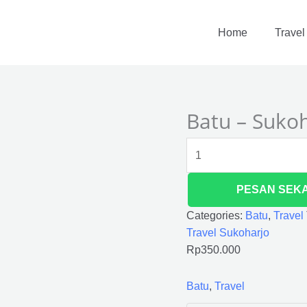
Batu
-
Home
Travel
Sukoharjo
quantity
Batu – Suko
PESAN SEK
Categories:
Batu
,
Travel
Travel Sukoharjo
Rp
350.000
Batu
,
Travel