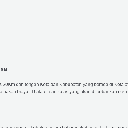
RAN
us 20Km dari tengah Kota dan Kabupaten yang berada di Kota 
ikenakan biaya LB atau Luar Batas yang akan di bebankan oleh
agam perihal kebutuhan jam keberangkatan maka kami membu