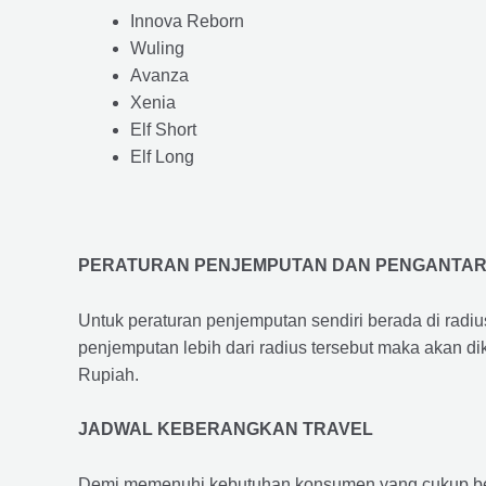
Innova Reborn
Wuling
Avanza
Xenia
Elf Short
Elf Long
PERATURAN PENJEMPUTAN DAN PENGANTA
Untuk peraturan penjemputan sendiri berada di radi
penjemputan lebih dari radius tersebut maka akan d
Rupiah.
JADWAL KEBERANGKAN TRAVEL
Demi memenuhi kebutuhan konsumen yang cukup ber