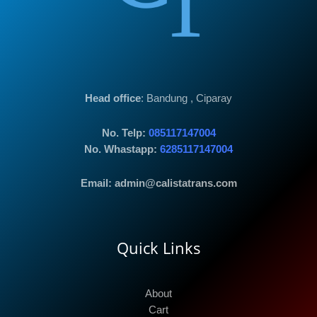
Head office
: Bandung , Ciparay
No. Telp:
085117147004
No. Whastapp:
6285117147004
Email: admin@calistatrans.com
Quick Links
About
Cart