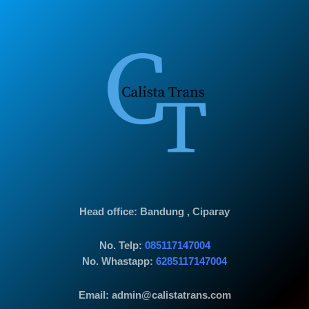
Head office
: Bandung , Ciparay
No. Telp:
085117147004
No. Whastapp:
6285117147004
Email: admin@calistatrans.com