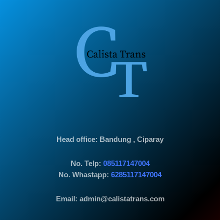
Head office
: Bandung , Ciparay
No. Telp:
085117147004
No. Whastapp:
6285117147004
Email: admin@calistatrans.com