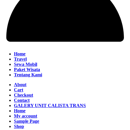
Home
Travel
Sewa Mobil
Paket Wisata
Tentang Kami
About
Cart
Checkout
Contact
GALERY UNIT CALISTA TRANS
Home
My account
Sample Page
Shop