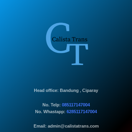
Head office
: Bandung , Ciparay
No. Telp:
085117147004
No. Whastapp:
6285117147004
Email: admin@calistatrans.com