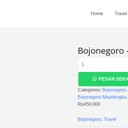
Bojonegoro
-
Home
Travel
Majalengka
quantity
Bojonegoro 
PESAN SEK
Categories:
Bojonegoro
Bojonegoro Majalengka
Rp
450.000
Bojonegoro
,
Travel