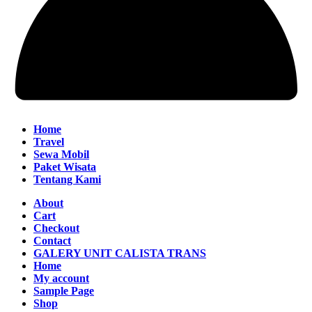
Home
Travel
Sewa Mobil
Paket Wisata
Tentang Kami
About
Cart
Checkout
Contact
GALERY UNIT CALISTA TRANS
Home
My account
Sample Page
Shop