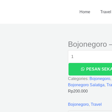
Bojonegoro
-
Home
Travel
Salatiga
quantity
Bojonegoro –
PESAN SEK
Categories:
Bojonegoro
Bojonegoro Salatiga
,
Tra
Rp
200.000
Bojonegoro
,
Travel