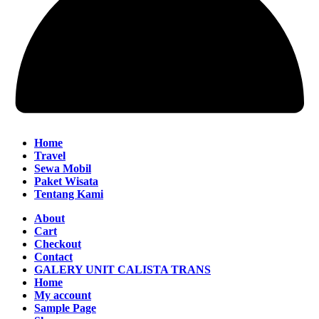
Home
Travel
Sewa Mobil
Paket Wisata
Tentang Kami
About
Cart
Checkout
Contact
GALERY UNIT CALISTA TRANS
Home
My account
Sample Page