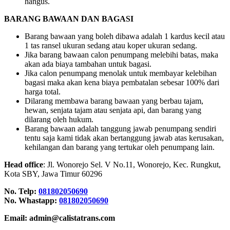
hangus.
BARANG BAWAAN DAN BAGASI
Barang bawaan yang boleh dibawa adalah 1 kardus kecil atau
1 tas ransel ukuran sedang atau koper ukuran sedang.
Jika barang bawaan calon penumpang melebihi batas, maka
akan ada biaya tambahan untuk bagasi.
Jika calon penumpang menolak untuk membayar kelebihan
bagasi maka akan kena biaya pembatalan sebesar 100% dari
harga total.
Dilarang membawa barang bawaan yang berbau tajam,
hewan, senjata tajam atau senjata api, dan barang yang
dilarang oleh hukum.
Barang bawaan adalah tanggung jawab penumpang sendiri
tentu saja kami tidak akan bertanggung jawab atas kerusakan,
kehilangan dan barang yang tertukar oleh penumpang lain.
Head office
: Jl. Wonorejo Sel. V No.11, Wonorejo, Kec. Rungkut,
Kota SBY, Jawa Timur 60296
No. Telp:
081802050690
No. Whastapp:
081802050690
Email: admin@calistatrans.com