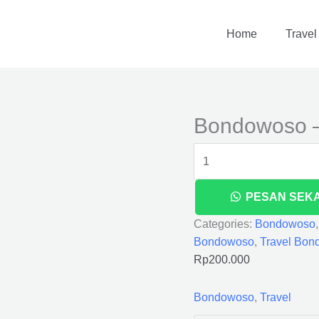
Bondowoso
-
Home
Travel
Banyuwangi
quantity
Bondowoso 
PESAN SEK
Categories:
Bondowoso
Bondowoso
,
Travel Bo
Rp
200.000
Bondowoso
,
Travel