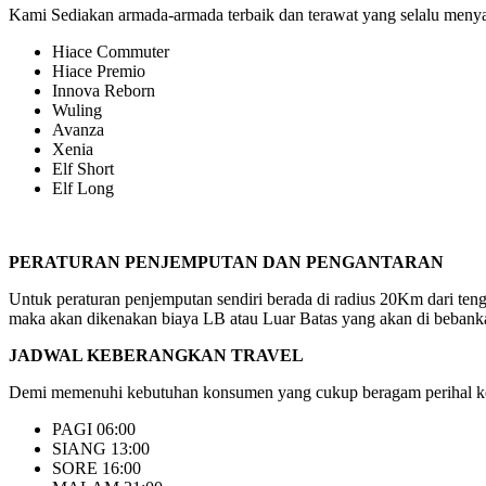
Kami Sediakan armada-armada terbaik dan terawat yang selalu menyaj
Hiace Commuter
Hiace Premio
Innova Reborn
Wuling
Avanza
Xenia
Elf Short
Elf Long
PERATURAN PENJEMPUTAN DAN PENGANTARAN
Untuk peraturan penjemputan sendiri berada di radius 20Km dari ten
maka akan dikenakan biaya LB atau Luar Batas yang akan di bebanka
JADWAL KEBERANGKAN TRAVEL
Demi memenuhi kebutuhan konsumen yang cukup beragam perihal keb
PAGI 06:00
SIANG 13:00
SORE 16:00