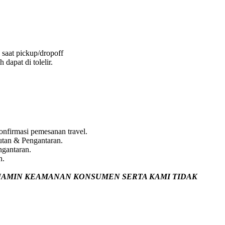
 saat pickup/dropoff
dapat di tolelir.
nfirmasi pemesanan travel.
utan & Pengantaran.
ngantaran.
n.
JAMIN
KEAMANAN KONSUMEN SERTA KAMI TIDAK