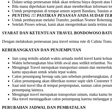
Dalam setiap pemesanan tidak akan terkena biaya deposit atau
Bila mana diperlukan kami pasti akan memberikan informasi t
Untuk penjemputan di tempat umum seperti Bandara, Stasiun 
PENTING !!! PASTIKAN PESANAN ANDA SUDAH T
Untuk pembayaran melalui Transfer, pastikan Nomor Rekening
Setelah Proses selesai, kami akan mengerimkan tanda terima at
SYARAT DAN KETENTUAN TRAVEL BONDOWOSO BAT
Dengan melakukan pemesanan jasa travel semua rute di Calista Trans, 
KEBERANGKATAN DAN PENJEMPUTAN
Jam yang tertulis adalah waktu armada mobil travel kami kelu
Waktu keberangkatan bisa lebih awal atau sedikit terlambat.
Mengingat Travel merupakan transportasi umum dan memerlukan
kamu upayakan untuk selalu tepat waktu.
Calon penumpang bersiap satu jam sebelum pemberangkatan, dr
Calon penumpang akan diberikan nomor supir oleh Customer S
Saat unit travel tiba di tempat penjemputan, namun calon pe
penumpang lainnya.
Mengingat travel merupakan transportasi umum, maka kamu be
Jika travel meninggalkan calon penumpang karena melanggar pe
PERUBAHAN JADWAL DAN PEMBATALAN