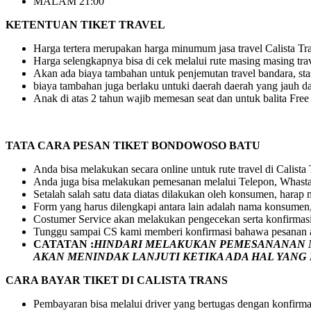
MALAM 21:00
KETENTUAN TIKET TRAVEL
Harga tertera merupakan harga minumum jasa travel Calista Tran
Harga selengkapnya bisa di cek melalui rute masing masing tra
Akan ada biaya tambahan untuk penjemutan travel bandara, stasi
biaya tambahan juga berlaku untuki daerah daerah yang jauh dar
Anak di atas 2 tahun wajib memesan seat dan untuk balita Fre
TATA CARA PESAN TIKET BONDOWOSO BATU
Anda bisa melakukan secara online untuk rute travel di Calista
Anda juga bisa melakukan pemesanan melalui Telepon, Whasta
Setalah salah satu data diatas dilakukan oleh konsumen, hara
Form yang harus dilengkapi antara lain adalah nama konsumen,
Costumer Service akan melakukan pengecekan serta konfirmas
Tunggu sampai CS kami memberi konfirmasi bahawa pesanan a
CATATAN :
HINDARI MELAKUKAN PEMESANANAN M
AKAN MENINDAK LANJUTI KETIKA ADA HAL YAN
CARA BAYAR TIKET DI
CALISTA TRANS
Pembayaran bisa melalui driver yang bertugas dengan konfirma