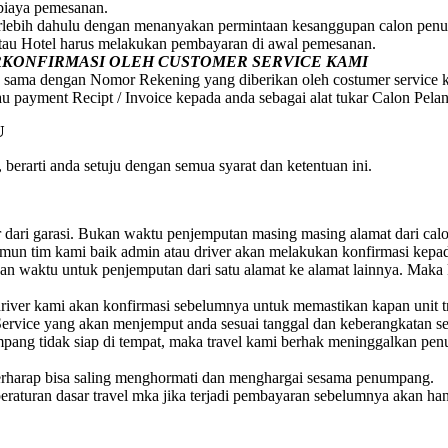
 biaya pemesanan.
erlebih dahulu dengan menanyakan permintaan kesanggupan calon penum
atau Hotel harus melakukan pembayaran di awal pemesanan.
ERKONFIRMASI OLEH CUSTOMER SERVICE KAMI
 sama dengan Nomor Rekening yang diberikan oleh costumer service 
au payment Recipt / Invoice kepada anda sebagai alat tukar Calon Pela
U
berarti anda setuju dengan semua syarat dan ketentuan ini.
ar dari garasi. Bukan waktu penjemputan masing masing alamat dari ca
 Namun tim kami baik admin atau driver akan melakukan konfirmasi ke
 waktu untuk penjemputan dari satu alamat ke alamat lainnya. Maka 
iver kami akan konfirmasi sebelumnya untuk memastikan kapan unit t
ervice yang akan menjemput anda sesuai tanggal dan keberangkatan s
numpang tidak siap di tempat, maka travel kami berhak meninggalkan 
rharap bisa saling menghormati dan menghargai sesama penumpang.
raturan dasar travel mka jika terjadi pembayaran sebelumnya akan ha