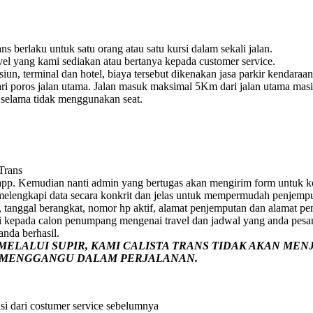
s berlaku untuk satu orang atau satu kursi dalam sekali jalan.
vel yang kami sediakan atau bertanya kepada customer service.
un, terminal dan hotel, biaya tersebut dikenakan jasa parkir kendaraan
i poros jalan utama. Jalan masuk maksimal 5Km dari jalan utama masih 
e selama tidak menggunakan seat.
 Trans
pp. Kemudian nanti admin yang bertugas akan mengirim form untuk ko
p melengkapi data secara konkrit dan jelas untuk mempermudah penjemp
 tanggal berangkat, nomor hp aktif, alamat penjemputan dan alamat pe
i kepada calon penumpang mengenai travel dan jadwal yang anda pesa
nda berhasil.
ELALUI SUPIR, KAMI
CALISTA TRANS
TIDAK AKAN MEN
G MENGGANGU DALAM PERJALANAN
.
si dari costumer service sebelumnya