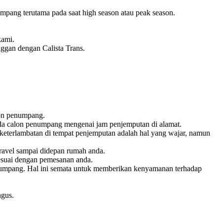
pang terutama pada saat high season atau peak season.
kami.
nggan dengan Calista Trans.
lon penumpang.
pada calon penumpang mengenai jam penjemputan di alamat.
keterlambatan di tempat penjemputan adalah hal yang wajar, namun
ravel sampai didepan rumah anda.
esuai dengan pemesanan anda.
penumpang. Hal ini semata untuk memberikan kenyamanan terhadap
ngus.