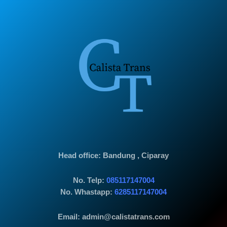
Head office
: Bandung , Ciparay
No. Telp:
085117147004
No. Whastapp:
6285117147004
Email: admin@calistatrans.com