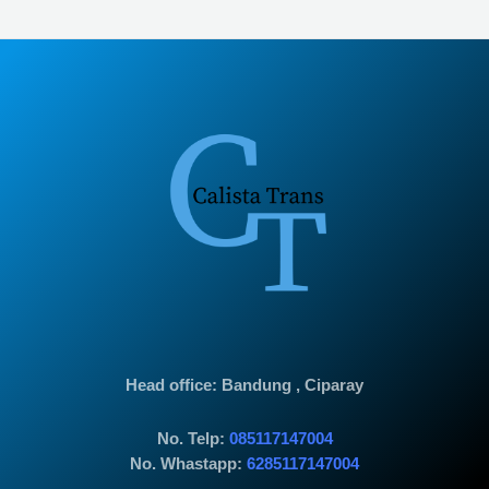
Head office
: Bandung , Ciparay
No. Telp:
085117147004
No. Whastapp:
6285117147004