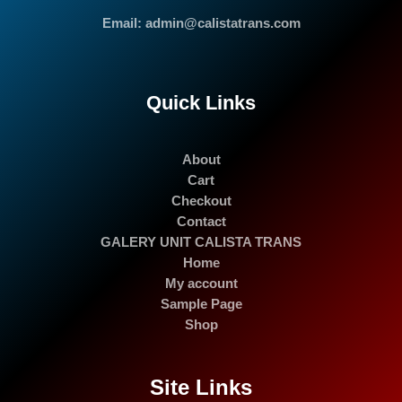
Email: admin@calistatrans.com
Quick Links
About
Cart
Checkout
Contact
GALERY UNIT CALISTA TRANS
Home
My account
Sample Page
Shop
Site Links