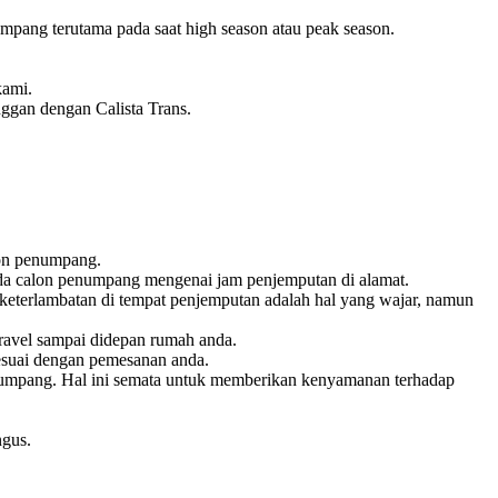
pang terutama pada saat high season atau peak season.
kami.
nggan dengan Calista Trans.
lon penumpang.
pada calon penumpang mengenai jam penjemputan di alamat.
keterlambatan di tempat penjemputan adalah hal yang wajar, namun
ravel sampai didepan rumah anda.
esuai dengan pemesanan anda.
penumpang. Hal ini semata untuk memberikan kenyamanan terhadap
ngus.