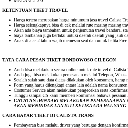
MALAM 21:00
KETENTUAN TIKET TRAVEL
Harga tertera merupakan harga minumum jasa travel Calista Tran
Harga selengkapnya bisa di cek melalui rute masing masing tra
Akan ada biaya tambahan untuk penjemutan travel bandara, stasi
biaya tambahan juga berlaku untuki daerah daerah yang jauh dar
Anak di atas 2 tahun wajib memesan seat dan untuk balita Fre
TATA CARA PESAN TIKET BONDOWOSO CILEGON
Anda bisa melakukan secara online untuk rute travel di Calista
Anda juga bisa melakukan pemesanan melalui Telepon, Whasta
Setalah salah satu data diatas dilakukan oleh konsumen, hara
Form yang harus dilengkapi antara lain adalah nama konsumen,
Costumer Service akan melakukan pengecekan serta konfirmas
Tunggu sampai CS kami memberi konfirmasi bahawa pesanan a
CATATAN :
HINDARI MELAKUKAN PEMESANANAN M
AKAN MENINDAK LANJUTI KETIKA ADA HAL YAN
CARA BAYAR TIKET DI
CALISTA TRANS
Pembayaran bisa melalui driver yang bertugas dengan konfirma