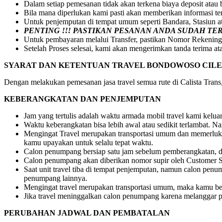
Dalam setiap pemesanan tidak akan terkena biaya deposit atau
Bila mana diperlukan kami pasti akan memberikan informasi t
Untuk penjemputan di tempat umum seperti Bandara, Stasiun 
PENTING !!! PASTIKAN PESANAN ANDA SUDAH T
Untuk pembayaran melalui Transfer, pastikan Nomor Rekening
Setelah Proses selesai, kami akan mengerimkan tanda terima at
SYARAT DAN KETENTUAN TRAVEL BONDOWOSO CIL
Dengan melakukan pemesanan jasa travel semua rute di Calista Trans, 
KEBERANGKATAN DAN PENJEMPUTAN
Jam yang tertulis adalah waktu armada mobil travel kami kelu
Waktu keberangkatan bisa lebih awal atau sedikit terlambat.
Mengingat Travel merupakan transportasi umum dan memerlukan
kamu upayakan untuk selalu tepat waktu.
Calon penumpang bersiap satu jam sebelum pemberangkatan, dr
Calon penumpang akan diberikan nomor supir oleh Customer S
Saat unit travel tiba di tempat penjemputan, namun calon pe
penumpang lainnya.
Mengingat travel merupakan transportasi umum, maka kamu be
Jika travel meninggalkan calon penumpang karena melanggar pe
PERUBAHAN JADWAL DAN PEMBATALAN