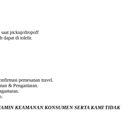
 saat pickup/dropoff
dapat di tolelir.
nfirmasi pemesanan travel.
utan & Pengantaran.
ngantaran.
n.
JAMIN
KEAMANAN KONSUMEN SERTA KAMI TIDAK