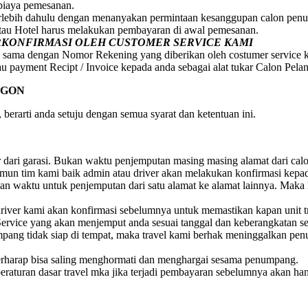
 biaya pemesanan.
erlebih dahulu dengan menanyakan permintaan kesanggupan calon penum
atau Hotel harus melakukan pembayaran di awal pemesanan.
ERKONFIRMASI OLEH CUSTOMER SERVICE KAMI
 sama dengan Nomor Rekening yang diberikan oleh costumer service 
au payment Recipt / Invoice kepada anda sebagai alat tukar Calon Pela
EGON
berarti anda setuju dengan semua syarat dan ketentuan ini.
ar dari garasi. Bukan waktu penjemputan masing masing alamat dari ca
 Namun tim kami baik admin atau driver akan melakukan konfirmasi ke
 waktu untuk penjemputan dari satu alamat ke alamat lainnya. Maka 
iver kami akan konfirmasi sebelumnya untuk memastikan kapan unit t
ervice yang akan menjemput anda sesuai tanggal dan keberangkatan s
numpang tidak siap di tempat, maka travel kami berhak meninggalkan 
rharap bisa saling menghormati dan menghargai sesama penumpang.
raturan dasar travel mka jika terjadi pembayaran sebelumnya akan ha