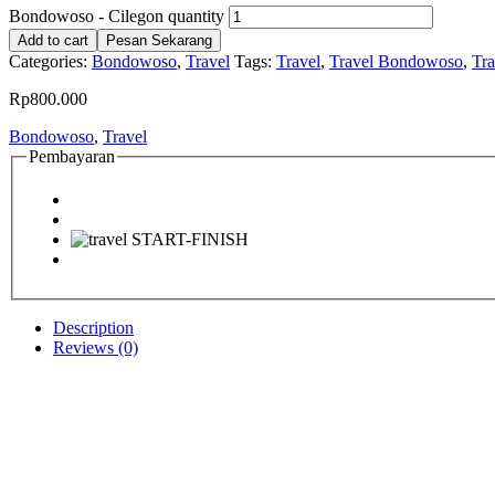
Bondowoso - Cilegon quantity
Add to cart
Pesan Sekarang
Categories:
Bondowoso
,
Travel
Tags:
Travel
,
Travel Bondowoso
,
Tr
Rp
800.000
Bondowoso
,
Travel
Pembayaran
Description
Reviews (0)