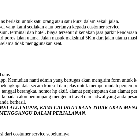
s berlaku untuk satu orang atau satu kursi dalam sekali jalan.
vel yang kami sediakan atau bertanya kepada customer service.
un, terminal dan hotel, biaya tersebut dikenakan jasa parkir kendaraan
i poros jalan utama. Jalan masuk maksimal 5Km dari jalan utama masih 
e selama tidak menggunakan seat.
 Trans
pp. Kemudian nanti admin yang bertugas akan mengirim form untuk ko
p melengkapi data secara konkrit dan jelas untuk mempermudah penjemp
 tanggal berangkat, nomor hp aktif, alamat penjemputan dan alamat pe
i kepada calon penumpang mengenai travel dan jadwal yang anda pesa
nda berhasil.
ELALUI SUPIR, KAMI
CALISTA TRANS
TIDAK AKAN MEN
G MENGGANGU DALAM PERJALANAN
.
si dari costumer service sebelumnya