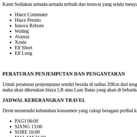
Kami Sediakan armada-armada terbaik dan terawat yang selalu menyaj
Hiace Commuter
Hiace Premio
Innova Reborn
Wuling
Avanza
Xenia
Elf Short
Elf Long
PERATURAN PENJEMPUTAN DAN PENGANTARAN
Untuk peraturan penjemputan sendiri berada di radius 20Km dari ten
maka akan dikenakan biaya LB atau Luar Batas yang akan di bebanka
JADWAL KEBERANGKAN TRAVEL
Demi memenuhi kebutuhan konsumen yang cukup beragam perihal keb
PAGI 06:00
SIANG 13:00
SORE 16:00