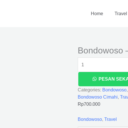
Bondowoso
-
Home
Travel
Cimahi
quantity
Bondowoso –
PESAN SEK
Categories:
Bondowoso
Bondowoso Cimahi
,
Tra
Rp
700.000
Bondowoso
,
Travel