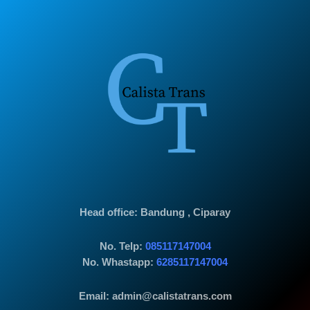
Head office
: Bandung , Ciparay
No. Telp:
085117147004
No. Whastapp:
6285117147004
Email: admin@calistatrans.com