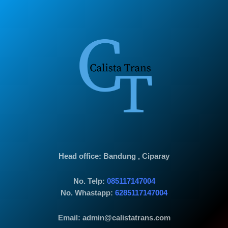
Head office
: Bandung , Ciparay
No. Telp:
085117147004
No. Whastapp:
6285117147004
Email: admin@calistatrans.com