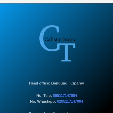
Head office
: Bandung , Ciparay
No. Telp:
085117147004
No. Whastapp:
6285117147004