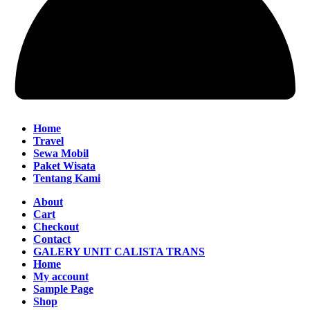
Home
Travel
Sewa Mobil
Paket Wisata
Tentang Kami
About
Cart
Checkout
Contact
GALERY UNIT CALISTA TRANS
Home
My account
Sample Page
Shop