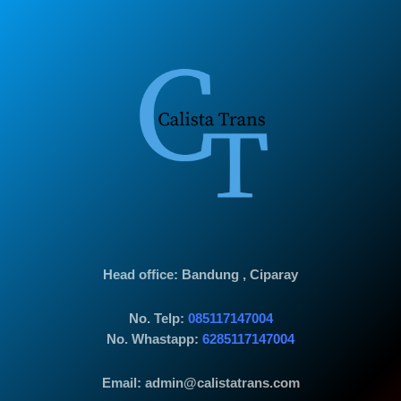
Head office
: Bandung , Ciparay
No. Telp:
085117147004
No. Whastapp:
6285117147004
Email: admin@calistatrans.com