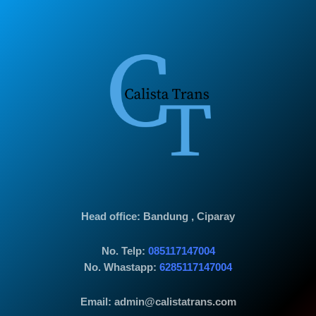
Head office
: Bandung , Ciparay
No. Telp:
085117147004
No. Whastapp:
6285117147004
Email: admin@calistatrans.com