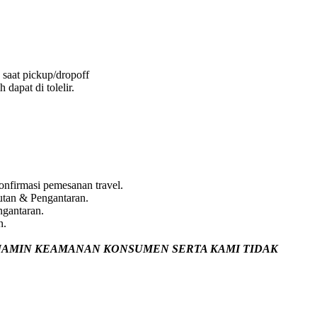
 saat pickup/dropoff
dapat di tolelir.
nfirmasi pemesanan travel.
utan & Pengantaran.
ngantaran.
n.
JAMIN
KEAMANAN KONSUMEN SERTA KAMI TIDAK