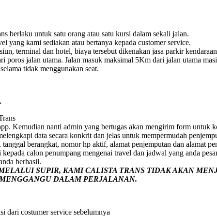
s berlaku untuk satu orang atau satu kursi dalam sekali jalan.
vel yang kami sediakan atau bertanya kepada customer service.
un, terminal dan hotel, biaya tersebut dikenakan jasa parkir kendaraan
i poros jalan utama. Jalan masuk maksimal 5Km dari jalan utama masih 
e selama tidak menggunakan seat.
A
 Trans
pp. Kemudian nanti admin yang bertugas akan mengirim form untuk ko
p melengkapi data secara konkrit dan jelas untuk mempermudah penjemp
 tanggal berangkat, nomor hp aktif, alamat penjemputan dan alamat pe
i kepada calon penumpang mengenai travel dan jadwal yang anda pesa
nda berhasil.
ELALUI SUPIR, KAMI
CALISTA TRANS
TIDAK AKAN MEN
G MENGGANGU DALAM PERJALANAN
.
si dari costumer service sebelumnya