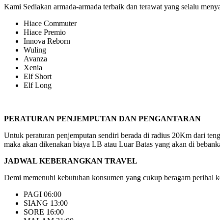
Kami Sediakan armada-armada terbaik dan terawat yang selalu menyaj
Hiace Commuter
Hiace Premio
Innova Reborn
Wuling
Avanza
Xenia
Elf Short
Elf Long
PERATURAN PENJEMPUTAN DAN PENGANTARAN
Untuk peraturan penjemputan sendiri berada di radius 20Km dari ten
maka akan dikenakan biaya LB atau Luar Batas yang akan di bebanka
JADWAL KEBERANGKAN TRAVEL
Demi memenuhi kebutuhan konsumen yang cukup beragam perihal keb
PAGI 06:00
SIANG 13:00
SORE 16:00