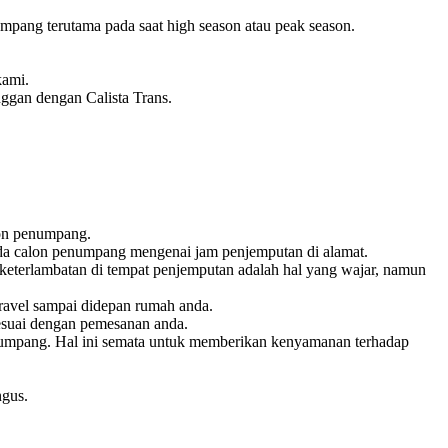
pang terutama pada saat high season atau peak season.
kami.
nggan dengan Calista Trans.
lon penumpang.
pada calon penumpang mengenai jam penjemputan di alamat.
keterlambatan di tempat penjemputan adalah hal yang wajar, namun
ravel sampai didepan rumah anda.
esuai dengan pemesanan anda.
penumpang. Hal ini semata untuk memberikan kenyamanan terhadap
ngus.