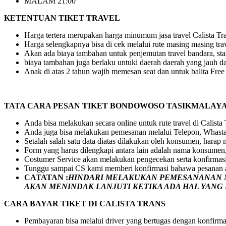
MALAM 21:00
KETENTUAN TIKET TRAVEL
Harga tertera merupakan harga minumum jasa travel Calista Tran
Harga selengkapnya bisa di cek melalui rute masing masing tra
Akan ada biaya tambahan untuk penjemutan travel bandara, stasi
biaya tambahan juga berlaku untuki daerah daerah yang jauh dar
Anak di atas 2 tahun wajib memesan seat dan untuk balita Fre
TATA CARA PESAN TIKET BONDOWOSO TASIKMALAY
Anda bisa melakukan secara online untuk rute travel di Calista
Anda juga bisa melakukan pemesanan melalui Telepon, Whasta
Setalah salah satu data diatas dilakukan oleh konsumen, hara
Form yang harus dilengkapi antara lain adalah nama konsumen,
Costumer Service akan melakukan pengecekan serta konfirmas
Tunggu sampai CS kami memberi konfirmasi bahawa pesanan a
CATATAN :
HINDARI MELAKUKAN PEMESANANAN M
AKAN MENINDAK LANJUTI KETIKA ADA HAL YAN
CARA BAYAR TIKET DI
CALISTA TRANS
Pembayaran bisa melalui driver yang bertugas dengan konfirma