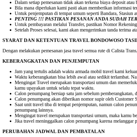
Dalam setiap pemesanan tidak akan terkena biaya deposit atau
Bila mana diperlukan kami pasti akan memberikan informasi t
Untuk penjemputan di tempat umum seperti Bandara, Stasiun 
PENTING !!! PASTIKAN PESANAN ANDA SUDAH T
Untuk pembayaran melalui Transfer, pastikan Nomor Rekening
Setelah Proses selesai, kami akan mengerimkan tanda terima at
SYARAT DAN KETENTUAN TRAVEL BONDOWOSO TAS
Dengan melakukan pemesanan jasa travel semua rute di Calista Trans, 
KEBERANGKATAN DAN PENJEMPUTAN
Jam yang tertulis adalah waktu armada mobil travel kami kelu
Waktu keberangkatan bisa lebih awal atau sedikit terlambat.
Mengingat Travel merupakan transportasi umum dan memerlukan
kamu upayakan untuk selalu tepat waktu.
Calon penumpang bersiap satu jam sebelum pemberangkatan, dr
Calon penumpang akan diberikan nomor supir oleh Customer S
Saat unit travel tiba di tempat penjemputan, namun calon pe
penumpang lainnya.
Mengingat travel merupakan transportasi umum, maka kamu be
Jika travel meninggalkan calon penumpang karena melanggar pe
PERUBAHAN JADWAL DAN PEMBATALAN