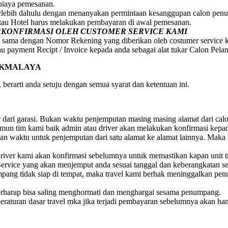
 biaya pemesanan.
erlebih dahulu dengan menanyakan permintaan kesanggupan calon penum
atau Hotel harus melakukan pembayaran di awal pemesanan.
ERKONFIRMASI OLEH CUSTOMER SERVICE KAMI
 sama dengan Nomor Rekening yang diberikan oleh costumer service 
au payment Recipt / Invoice kepada anda sebagai alat tukar Calon Pela
IKMALAYA
berarti anda setuju dengan semua syarat dan ketentuan ini.
ar dari garasi. Bukan waktu penjemputan masing masing alamat dari ca
 Namun tim kami baik admin atau driver akan melakukan konfirmasi ke
 waktu untuk penjemputan dari satu alamat ke alamat lainnya. Maka 
iver kami akan konfirmasi sebelumnya untuk memastikan kapan unit t
ervice yang akan menjemput anda sesuai tanggal dan keberangkatan s
numpang tidak siap di tempat, maka travel kami berhak meninggalkan 
rharap bisa saling menghormati dan menghargai sesama penumpang.
raturan dasar travel mka jika terjadi pembayaran sebelumnya akan ha