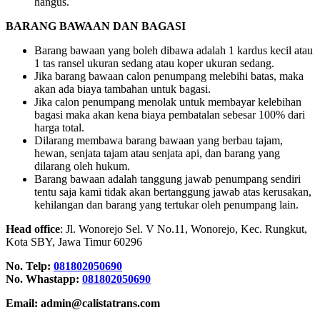
hangus.
BARANG BAWAAN DAN BAGASI
Barang bawaan yang boleh dibawa adalah 1 kardus kecil atau
1 tas ransel ukuran sedang atau koper ukuran sedang.
Jika barang bawaan calon penumpang melebihi batas, maka
akan ada biaya tambahan untuk bagasi.
Jika calon penumpang menolak untuk membayar kelebihan
bagasi maka akan kena biaya pembatalan sebesar 100% dari
harga total.
Dilarang membawa barang bawaan yang berbau tajam,
hewan, senjata tajam atau senjata api, dan barang yang
dilarang oleh hukum.
Barang bawaan adalah tanggung jawab penumpang sendiri
tentu saja kami tidak akan bertanggung jawab atas kerusakan,
kehilangan dan barang yang tertukar oleh penumpang lain.
Head office
: Jl. Wonorejo Sel. V No.11, Wonorejo, Kec. Rungkut,
Kota SBY, Jawa Timur 60296
No. Telp:
081802050690
No. Whastapp:
081802050690
Email: admin@calistatrans.com