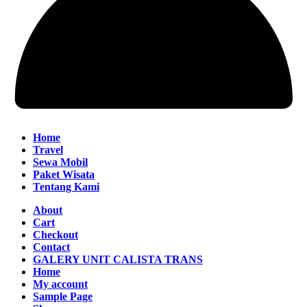
Home
Travel
Sewa Mobil
Paket Wisata
Tentang Kami
About
Cart
Checkout
Contact
GALERY UNIT CALISTA TRANS
Home
My account
Sample Page