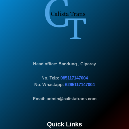
Head office
: Bandung , Ciparay
No. Telp:
085117147004
No. Whastapp:
6285117147004
Email: admin@calistatrans.com
Quick Links