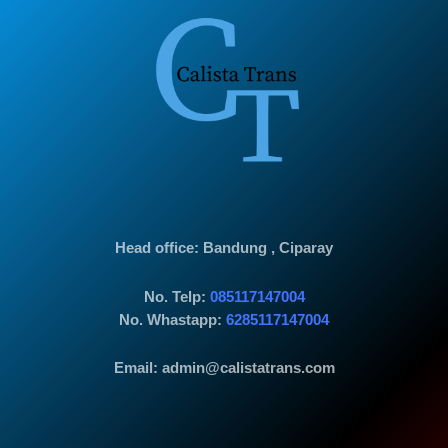
Head office
: Bandung , Ciparay
No. Telp:
085117147004
No. Whastapp:
6285117147004
Email: admin@calistatrans.com