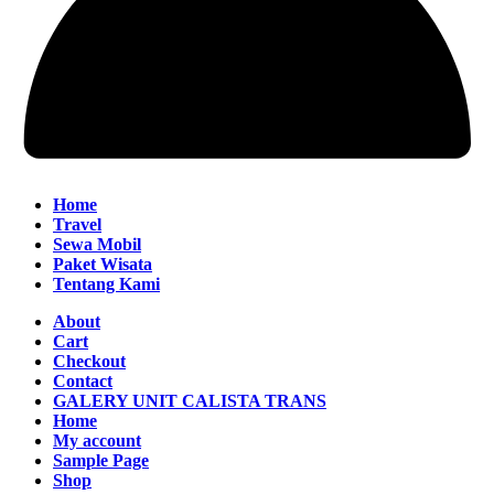
Home
Travel
Sewa Mobil
Paket Wisata
Tentang Kami
About
Cart
Checkout
Contact
GALERY UNIT CALISTA TRANS
Home
My account
Sample Page
Shop