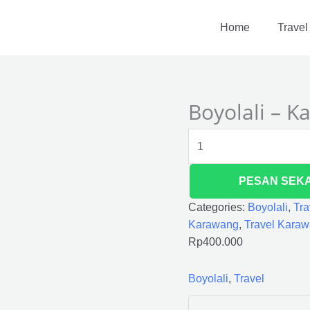
Boyolali
-
Home
Travel
Karawang
quantity
Boyolali – 
PESAN SEK
Categories:
Boyolali
,
Tra
Karawang
,
Travel Kara
Rp
400.000
Boyolali
,
Travel