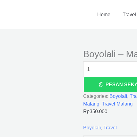
Boyolali
-
Home
Travel
Malang
quantity
Boyolali – M
PESAN SEK
Categories:
Boyolali
,
Tra
Malang
,
Travel Malang
Rp
350.000
Boyolali
,
Travel