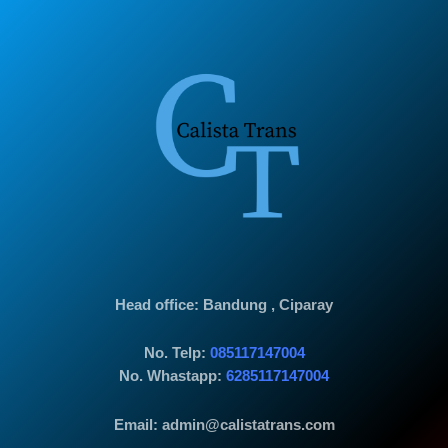
Head office
: Bandung , Ciparay
No. Telp:
085117147004
No. Whastapp:
6285117147004
Email: admin@calistatrans.com