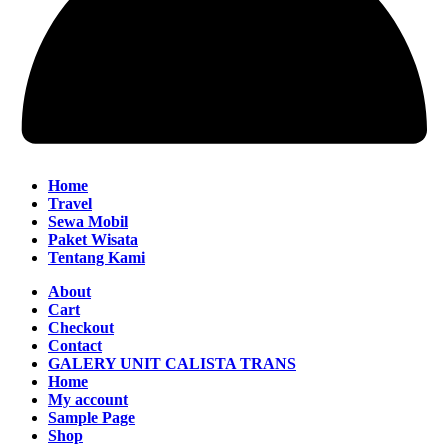
Home
Travel
Sewa Mobil
Paket Wisata
Tentang Kami
About
Cart
Checkout
Contact
GALERY UNIT CALISTA TRANS
Home
My account
Sample Page
Shop