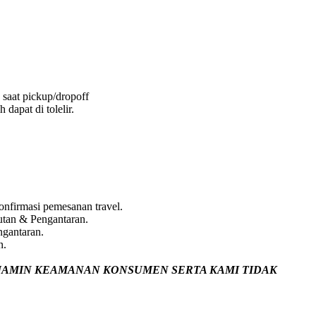
 saat pickup/dropoff
dapat di tolelir.
nfirmasi pemesanan travel.
utan & Pengantaran.
ngantaran.
n.
JAMIN
KEAMANAN KONSUMEN SERTA KAMI TIDAK