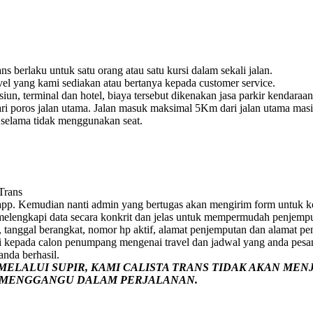
s berlaku untuk satu orang atau satu kursi dalam sekali jalan.
vel yang kami sediakan atau bertanya kepada customer service.
un, terminal dan hotel, biaya tersebut dikenakan jasa parkir kendaraan
i poros jalan utama. Jalan masuk maksimal 5Km dari jalan utama masih 
e selama tidak menggunakan seat.
 Trans
pp. Kemudian nanti admin yang bertugas akan mengirim form untuk ko
p melengkapi data secara konkrit dan jelas untuk mempermudah penjemp
 tanggal berangkat, nomor hp aktif, alamat penjemputan dan alamat pe
i kepada calon penumpang mengenai travel dan jadwal yang anda pesa
nda berhasil.
ELALUI SUPIR, KAMI
CALISTA TRANS
TIDAK AKAN MEN
G MENGGANGU DALAM PERJALANAN
.