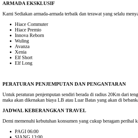
ARMADA EKSKLUSIF
Kami Sediakan armada-armada terbaik dan terawat yang selalu menyaj
Hiace Commuter
Hiace Premio
Innova Reborn
Wuling
Avanza
Xenia
Elf Short
Elf Long
PERATURAN PENJEMPUTAN DAN PENGANTARAN
Untuk peraturan penjemputan sendiri berada di radius 20Km dari ten
maka akan dikenakan biaya LB atau Luar Batas yang akan di bebanka
JADWAL KEBERANGKAN TRAVEL
Demi memenuhi kebutuhan konsumen yang cukup beragam perihal keb
PAGI 06:00
SIANG 13:00