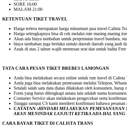
SORE 16:00
MALAM 21:00
KETENTUAN TIKET TRAVEL
Harga tertera merupakan harga minumum jasa travel Calista Tran
Harga selengkapnya bisa di cek melalui rute masing masing tra
Akan ada biaya tambahan untuk penjemutan travel bandara, stasi
biaya tambahan juga berlaku untuki daerah daerah yang jauh dar
Anak di atas 2 tahun wajib memesan seat dan untuk balita Fre
TATA CARA PESAN TIKET BREBES LAMONGAN
Anda bisa melakukan secara online untuk rute travel di Calista
Anda juga bisa melakukan pemesanan melalui Telepon, Whasta
Setalah salah satu data diatas dilakukan oleh konsumen, hara
Form yang harus dilengkapi antara lain adalah nama konsumen,
Costumer Service akan melakukan pengecekan serta konfirmas
Tunggu sampai CS kami memberi konfirmasi bahawa pesanan a
CATATAN :
HINDARI MELAKUKAN PEMESANANAN M
AKAN MENINDAK LANJUTI KETIKA ADA HAL YAN
CARA BAYAR TIKET DI
CALISTA TRANS