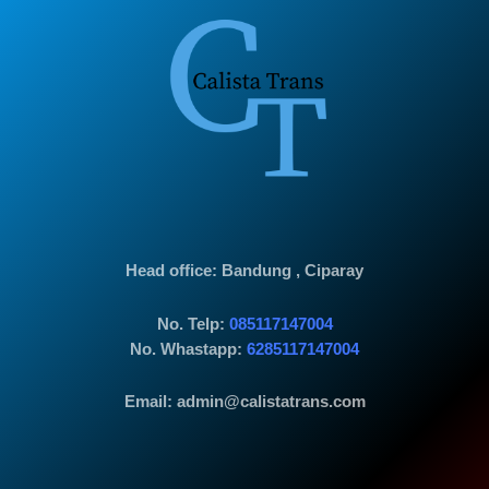
Head office
: Bandung , Ciparay
No. Telp:
085117147004
No. Whastapp:
6285117147004
Email: admin@calistatrans.com