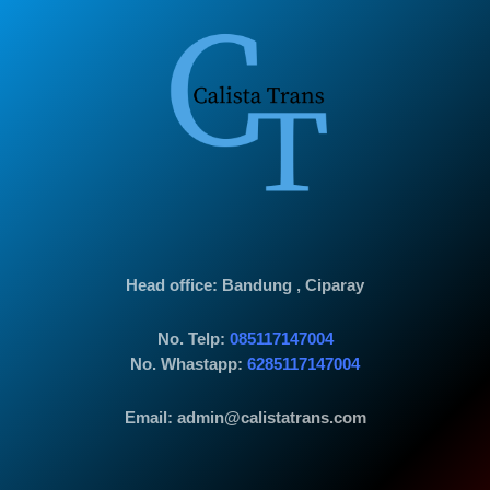
Head office
: Bandung , Ciparay
No. Telp:
085117147004
No. Whastapp:
6285117147004
Email: admin@calistatrans.com