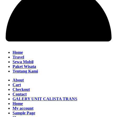
Home
Travel
Sewa Mobil
Paket Wisata
Tentang Kami
About
Cart
Checkout
Contact
GALERY UNIT CALISTA TRANS
Home
My account
Sample Page