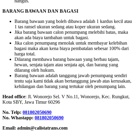
hangus.
BARANG BAWAAN DAN BAGASI
Barang bawaan yang boleh dibawa adalah 1 kardus kecil atau
1 tas ransel ukuran sedang atau koper ukuran sedang.
Jika barang bawaan calon penumpang melebihi batas, maka
akan ada biaya tambahan untuk bagasi.
Jika calon penumpang menolak untuk membayar kelebihan
bagasi maka akan kena biaya pembatalan sebesar 100% dari
harga total.
Dilarang membawa barang bawaan yang berbau tajam,
hewan, senjata tajam atau senjata api, dan barang yang
dilarang oleh hukum.
Barang bawaan adalah tanggung jawab penumpang sendiri
tentu saja kami tidak akan bertanggung jawab atas kerusakan,
kehilangan dan barang yang tertukar oleh penumpang lain.
Head office
: Jl. Wonorejo Sel. V No.11, Wonorejo, Kec. Rungkut,
Kota SBY, Jawa Timur 60296
No. Telp:
081802050690
No. Whastapp:
081802050690
Email: admin@calistatrans.com